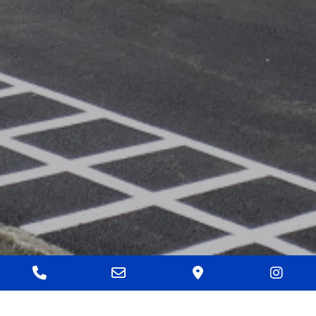
Phone
Email
Google
Ins
Number
Address
Maps