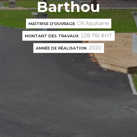
Barthou
: CR Aquitaine
MAÎTRISE D'OUVRAGE
: 228 765 €HT
MONTANT DES TRAVAUX
: 2020
ANNÉE DE RÉALISATION